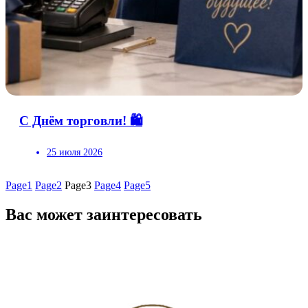
С Днём торговли! 🛍
25 июля 2026
Page
1
Page
2
Page
3
Page
4
Page
5
Вас может заинтересовать