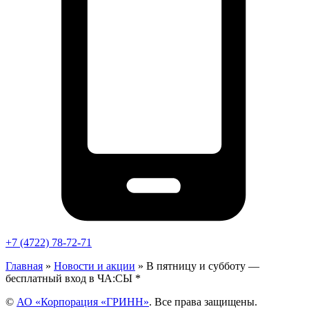
+7 (4722) 78-72-71
Главная
»
Новости и акции
»
В пятницу и субботу —
бесплатный вход в ЧА:СЫ *
©
АО «Корпорация «ГРИНН»
. Все права защищены.