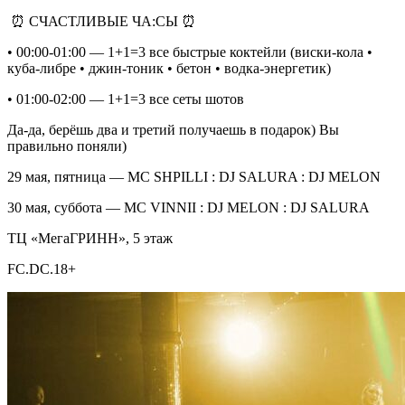
⏰ СЧАСТЛИВЫЕ ЧА:СЫ ⏰
• 00:00-01:00 — 1+1=3 все быстрые коктейли (виски-кола •
куба-либре • джин-тоник • бетон • водка-энергетик)
• 01:00-02:00 — 1+1=3 все сеты шотов
Да-да, берёшь два и третий получаешь в подарок) Вы
правильно поняли)
29 мая, пятница — MC SHPILLI : DJ SALURA : DJ MELON
30 мая, суббота — MC VINNII : DJ MELON : DJ SALURA
ТЦ «МегаГРИНН», 5 этаж
FC.DC.18+