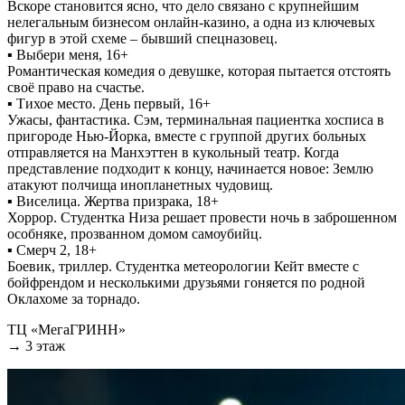
Вскоре становится ясно, что дело связано с крупнейшим
нелегальным бизнесом онлайн-казино, а одна из ключевых
фигур в этой схеме – бывший спецназовец.
▪️ Выбери меня, 16+
Романтическая комедия о девушке, которая пытается отстоять
своё право на счастье.
▪️ Тихое место. День первый, 16+
Ужасы, фантастика. Сэм, терминальная пациентка хосписа в
пригороде Нью-Йорка, вместе с группой других больных
отправляется на Манхэттен в кукольный театр. Когда
представление подходит к концу, начинается новое: Землю
атакуют полчища инопланетных чудовищ.
▪️ Виселица. Жертва призрака, 18+
Хоррор. Студентка Низа решает провести ночь в заброшенном
особняке, прозванном домом самоубийц.
▪️ Смерч 2, 18+
Боевик, триллер. Студентка метеорологии Кейт вместе с
бойфрендом и несколькими друзьями гоняется по родной
Оклахоме за торнадо.
ТЦ «МегаГРИНН»
→ 3 этаж