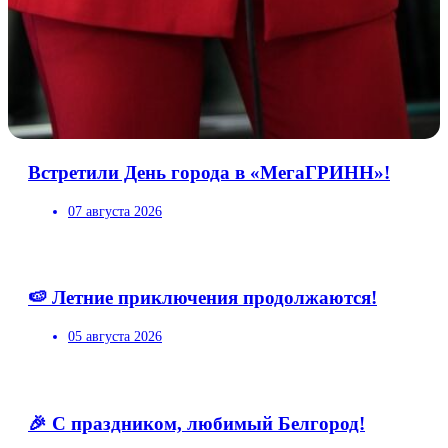
Встретили День города в «МегаГРИНН»!
07 августа 2026
🍉 Летние приключения продолжаются!
05 августа 2026
🎉 С праздником, любимый Белгород!