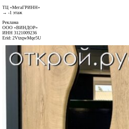
ТЦ «МегаГРИНН»
→ -1 этаж
Реклама
ООО «ВИНДОР»
ИНН 3121009236
Erid: 2VtzqwMqe5U